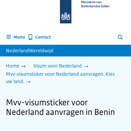
Naar
Ministerie van
Buitenlandse Zaken
de
homepage
van
www.nederlandwereldwijd.nl
Contact
Menu
Zoeken
NederlandWereldwijd
Home
Visum voor Nederland
Mvv-visumsticker voor Nederland aanvragen. Kies
uw land.
Mvv-visumsticker voor
Nederland aanvragen in Benin