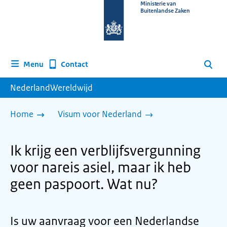
Naar
Ministerie van
Buitenlandse Zaken
de
homepage
van
www.nederlandwereldwijd.nl
Contact
Menu
Zoeken
NederlandWereldwijd
Home
Visum voor Nederland
Ik krijg een verblijfsvergunning
voor nareis asiel, maar ik heb
geen paspoort. Wat nu?
Is uw aanvraag voor een Nederlandse