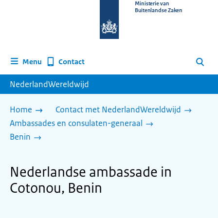
Naar
Ministerie van
Buitenlandse Zaken
de
homepage
van
www.nederlandwereldwijd.nl
Contact
Menu
Zoeken
NederlandWereldwijd
Home
Contact met NederlandWereldwijd
Ambassades en consulaten-generaal
Benin
Nederlandse ambassade in
Cotonou, Benin