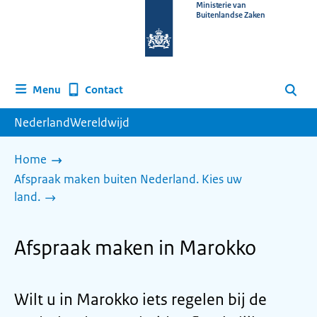
Naar
Ministerie van
Buitenlandse Zaken
de
homepage
van
www.nederlandwereldwijd.nl
Contact
Menu
Zoeken
NederlandWereldwijd
Home
Afspraak maken buiten Nederland. Kies uw
land.
Afspraak maken in Marokko
Wilt u in Marokko iets regelen bij de