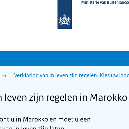
Ministerie van Buitenlands
Naar
de
homepage
van
www.nederlandwereldwijd.nl
n
Verklaring van in leven zijn regelen. Kies uw lan
n leven zijn regelen in Marokko
ont u in Marokko en moet u een
van in leven zijn laten