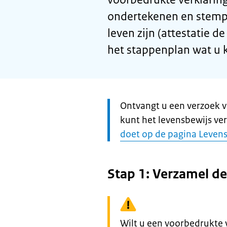
ondertekenen en stempe
leven zijn (attestatie de
het stappenplan wat u k
Let
Ontvangt u een verzoek v
op:
kunt het levensbewijs ve
doet op de pagina Leven
Stap 1: Verzamel d
Waarschuwing:
Wilt u een voorbedrukte 