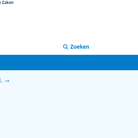
e Zaken
Zoeken
d.