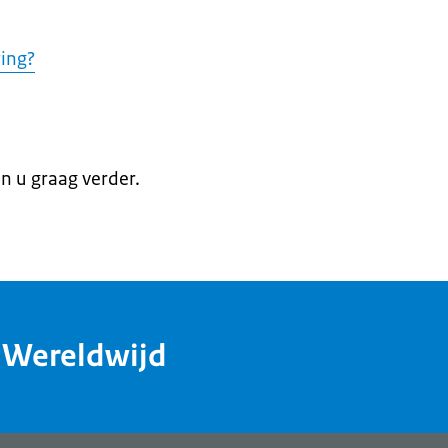
ring?
en u graag verder.
dWereldwijd