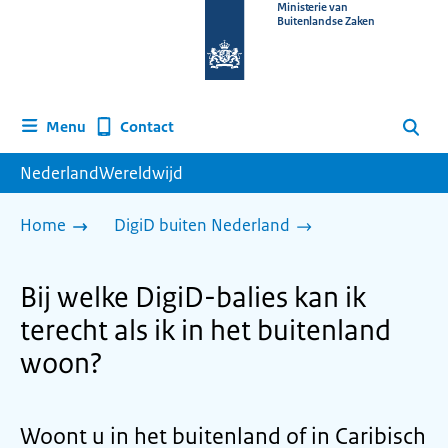
Naar
Ministerie van
Buitenlandse Zaken
de
homepage
van
www.nederlandwereldwijd.nl
Contact
Menu
Zoeken
NederlandWereldwijd
Home
DigiD buiten Nederland
Bij welke DigiD-balies kan ik
terecht als ik in het buitenland
woon?
Woont u in het buitenland of in Caribisch