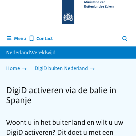
Naar
Ministerie van
Buitenlandse Zaken
de
homepage
van
www.nederlandwereldwijd.nl
Contact
Menu
Zoeken
NederlandWereldwijd
Home
DigiD buiten Nederland
DigiD activeren via de balie in
Spanje
Woont u in het buitenland en wilt u uw
DigiD activeren? Dit doet u met een