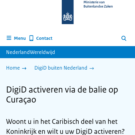
Naar
Ministerie van
Buitenlandse Zaken
de
homepage
van
www.nederlandwereldwijd.nl
Contact
Menu
Zoeken
NederlandWereldwijd
Home
DigiD buiten Nederland
DigiD activeren via de balie op
Curaçao
Woont u in het Caribisch deel van het
Koninkrijk en wilt u uw DigiD activeren?