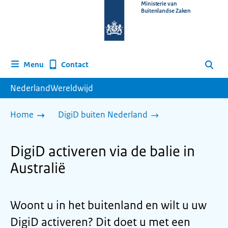
Naar
Ministerie van
Buitenlandse Zaken
de
homepage
van
www.nederlandwereldwijd.nl
Contact
Menu
Zoeken
NederlandWereldwijd
Home
DigiD buiten Nederland
DigiD activeren via de balie in
Australië
Woont u in het buitenland en wilt u uw
DigiD activeren? Dit doet u met een