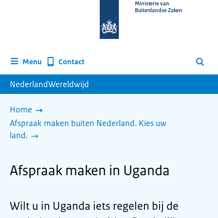
Naar
Ministerie van
Buitenlandse Zaken
de
homepage
van
www.nederlandwereldwijd.nl
Contact
Menu
Zoeken
NederlandWereldwijd
Home
Afspraak maken buiten Nederland. Kies uw
land.
Afspraak maken in Uganda
Wilt u in Uganda iets regelen bij de