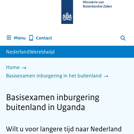
Naar
Ministerie van
Buitenlandse Zaken
de
homepage
van
www.nederlandwereldwijd.nl
Contact
Menu
Zoeken
NederlandWereldwijd
Home
Basisexamen inburgering in het buitenland
Basisexamen inburgering
buitenland in Uganda
Wilt u voor langere tijd naar Nederland