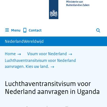
Naar
Ministerie van
Buitenlandse Zaken
de
homepage
van
www.nederlandwereldwijd.nl
Contact
Menu
Zoeken
NederlandWereldwijd
Home
Visum voor Nederland
Luchthaventransitvisum voor Nederland
aanvragen. Kies uw land.
Luchthaventransitvisum voor
Nederland aanvragen in Uganda