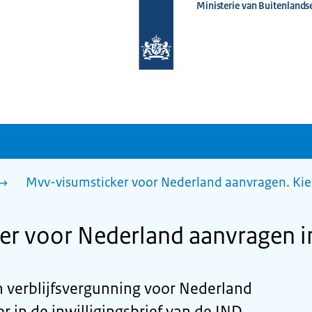
Ministerie van Buitenlands
Naar
de
homepage
van
www.nederlandwereldwijd.nl
Mvv-visumsticker voor Nederland aanvragen. Kie
er voor Nederland aanvragen 
n verblijfsvergunning voor Nederland
r in de inwilligingsbrief van de IND