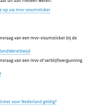
Laat dit dan meteen weten.
ie op uw mvv-visumsticker
anvraag van een mvv-visumsticker bij de
landWereldwijd
anvraag van een mvv of verblijfsvergunning
D
icker voor Nederland geldig?