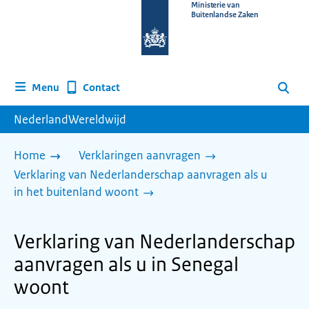
Naar
Ministerie van
Buitenlandse Zaken
de
homepage
van
www.nederlandwereldwijd.nl
Contact
Menu
Zoeken
NederlandWereldwijd
Home
Verklaringen aanvragen
Verklaring van Nederlanderschap aanvragen als u
in het buitenland woont
Verklaring van Nederlanderschap
aanvragen als u in Senegal
woont