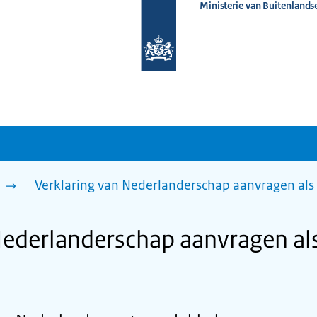
Ministerie van Buitenlands
Naar
de
homepage
van
www.nederlandwereldwijd.nl
n
Verklaring van Nederlanderschap aanvragen als
Nederlanderschap aanvragen als