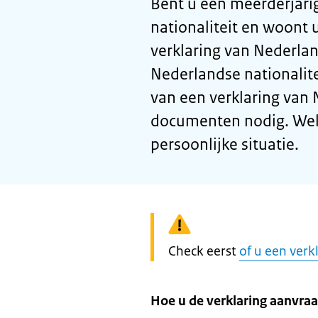
Bent u een meerderjari
nationaliteit en woont u
verklaring van Nederl
Nederlandse nationalit
van een verklaring van
documenten nodig. Welke
persoonlijke situatie.
Waarschuwing:
Check eerst
of u een verk
Hoe u de verklaring aanvraa