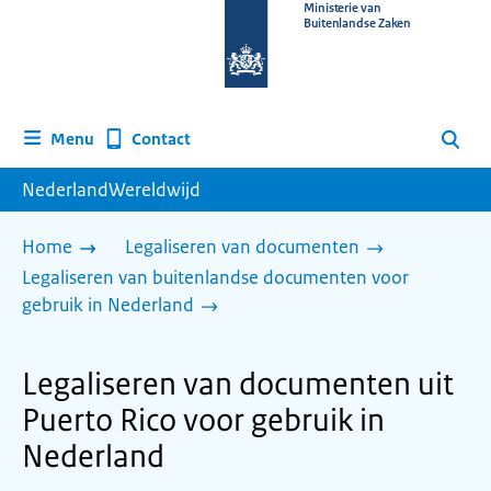
Naar
Ministerie van
Buitenlandse Zaken
de
homepage
van
www.nederlandwereldwijd.nl
Contact
Menu
Zoeken
NederlandWereldwijd
Home
Legaliseren van documenten
Legaliseren van buitenlandse documenten voor
gebruik in Nederland
Legaliseren van documenten uit
Puerto Rico voor gebruik in
Nederland