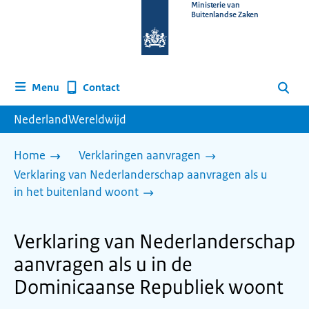
Naar
Ministerie van
Buitenlandse Zaken
de
homepage
van
www.nederlandwereldwijd.nl
Contact
Menu
Zoeken
NederlandWereldwijd
Home
Verklaringen aanvragen
Verklaring van Nederlanderschap aanvragen als u
in het buitenland woont
Verklaring van Nederlanderschap
aanvragen als u in de
Dominicaanse Republiek woont