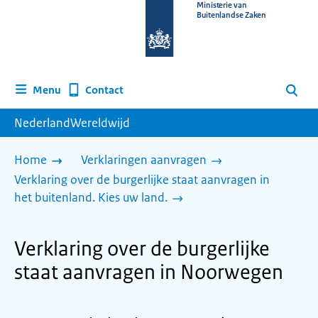
Naar
Ministerie van
Buitenlandse Zaken
de
homepage
van
www.nederlandwereldwijd.nl
Contact
Menu
Zoeken
NederlandWereldwijd
Home
Verklaringen aanvragen
Verklaring over de burgerlijke staat aanvragen in
het buitenland. Kies uw land.
Verklaring over de burgerlijke
staat aanvragen in Noorwegen