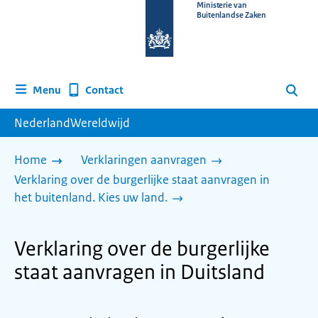
Naar
Ministerie van
Buitenlandse Zaken
de
homepage
van
www.nederlandwereldwijd.nl
Contact
Menu
Zoeken
NederlandWereldwijd
Home
Verklaringen aanvragen
Verklaring over de burgerlijke staat aanvragen in
het buitenland. Kies uw land.
Verklaring over de burgerlijke
staat aanvragen in Duitsland