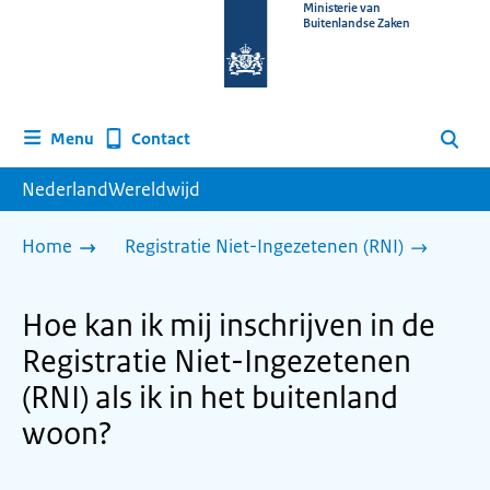
Naar
Ministerie van
Buitenlandse Zaken
de
homepage
van
www.nederlandwereldwijd.nl
Contact
Menu
Zoeken
NederlandWereldwijd
Home
Registratie Niet-Ingezetenen (RNI)
Hoe kan ik mij inschrijven in de
Registratie Niet-Ingezetenen
(RNI) als ik in het buitenland
woon?