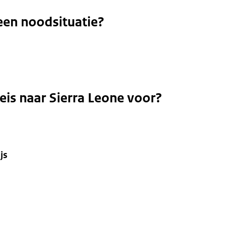
een noodsituatie?
reis naar Sierra Leone voor?
js