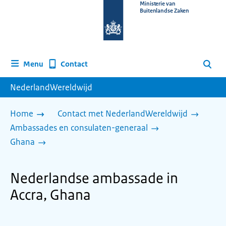
Naar
Ministerie van
Buitenlandse Zaken
de
homepage
van
www.nederlandwereldwijd.nl
Contact
Menu
Zoeken
NederlandWereldwijd
Home
Contact met NederlandWereldwijd
Ambassades en consulaten-generaal
Ghana
Nederlandse ambassade in
Accra, Ghana