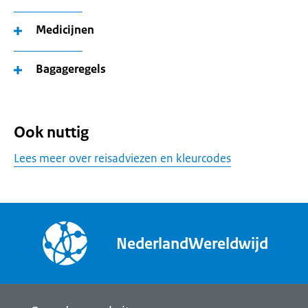
Medicijnen
Bagageregels
Ook nuttig
Lees meer over reisadviezen en kleurcodes
NederlandWereldwijd