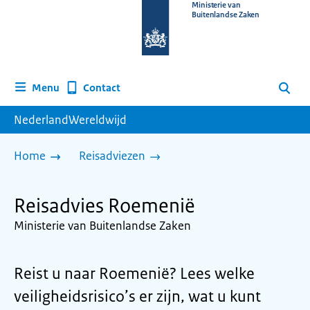
Naar
Ministerie van
Buitenlandse Zaken
de
homepage
van
www.nederlandwereldwijd.nl
Contact
Menu
Zoeken
NederlandWereldwijd
Home
Reisadviezen
Reisadvies Roemenië
Ministerie van Buitenlandse Zaken
Reist u naar Roemenië? Lees welke
veiligheidsrisico’s er zijn, wat u kunt