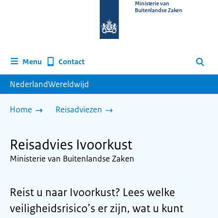
Naar
Ministerie van
Buitenlandse Zaken
de
homepage
van
www.nederlandwereldwijd.nl
Contact
Menu
Zoeken
NederlandWereldwijd
Home
Reisadviezen
Reisadvies Ivoorkust
Ministerie van Buitenlandse Zaken
Reist u naar Ivoorkust? Lees welke
veiligheidsrisico’s er zijn, wat u kunt