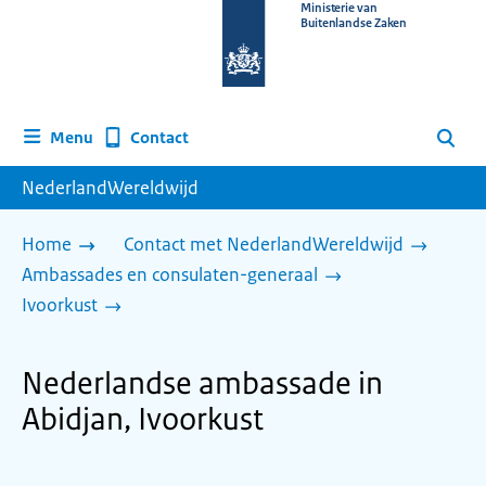
Naar
Ministerie van
Buitenlandse Zaken
de
homepage
van
www.nederlandwereldwijd.nl
Contact
Menu
Zoeken
NederlandWereldwijd
Home
Contact met NederlandWereldwijd
Ambassades en consulaten-generaal
Ivoorkust
Nederlandse ambassade in
Abidjan, Ivoorkust