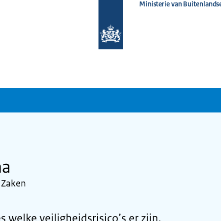
Ministerie van Buitenlands
Naar
de
homepage
van
www.nederlandwereldwijd.nl
na
e Zaken
 welke veiligheidsrisico’s er zijn,