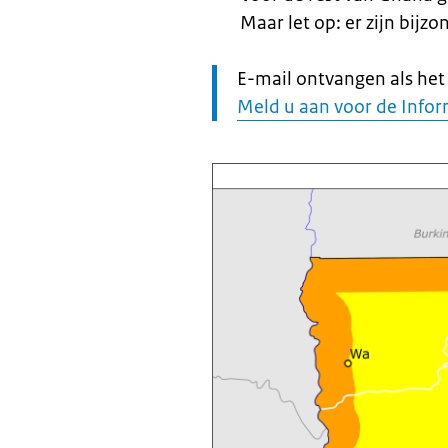
Maar let op: er zijn bijzo
Let
E-mail ontvangen als het r
op:
Meld u aan voor de Infor