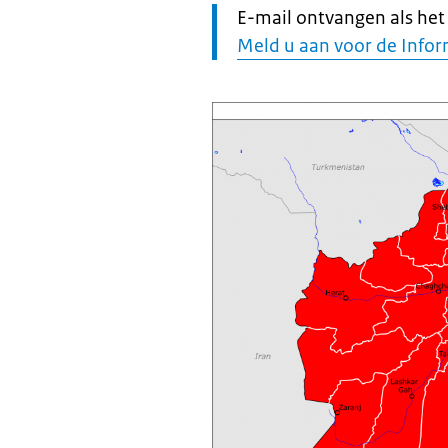
Let
E-mail ontvangen als het r
op:
Meld u aan voor de Infor