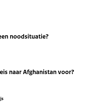
een noodsituatie?
reis naar Afghanistan voor?
js