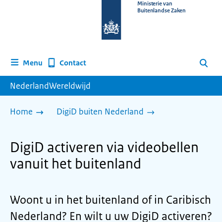
Naar
Ministerie van
Buitenlandse Zaken
de
homepage
van
www.nederlandwereldwijd.nl
Contact
Menu
Zoeken
NederlandWereldwijd
Home
DigiD buiten Nederland
DigiD activeren via videobellen
vanuit het buitenland
Woont u in het buitenland of in Caribisch
Nederland? En wilt u uw DigiD activeren?