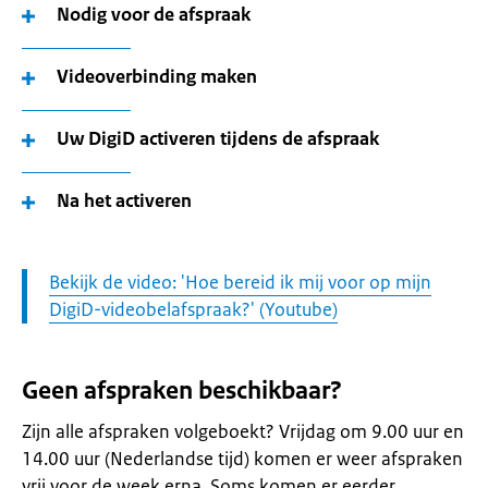
Nodig voor de afspraak
Videoverbinding maken
Uw DigiD activeren tijdens de afspraak
Na het activeren
Let
Bekijk de video: 'Hoe bereid ik mij voor op mijn
op:
DigiD-videobelafspraak?' (Youtube)
Geen afspraken beschikbaar?
Zijn alle afspraken volgeboekt? Vrijdag om 9.00 uur en
14.00 uur (Nederlandse tijd) komen er weer afspraken
vrij voor de week erna. Soms komen er eerder