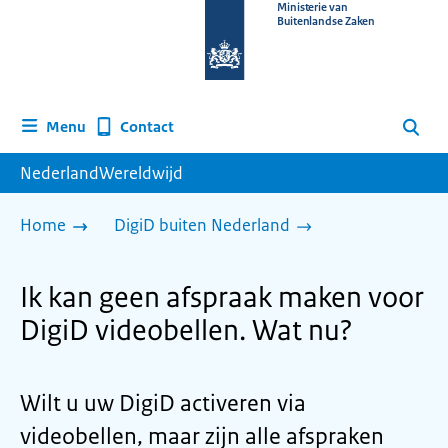
Naar
Ministerie van
Buitenlandse Zaken
de
homepage
van
www.nederlandwereldwijd.nl
Contact
Menu
Zoeken
NederlandWereldwijd
Home
DigiD buiten Nederland
Ik kan geen afspraak maken voor
DigiD videobellen. Wat nu?
Wilt u uw DigiD activeren via
videobellen, maar zijn alle afspraken