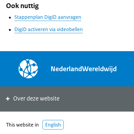
Ook nuttig
Stappenplan DigiD aanvragen
DigiD activeren via videobellen
NederlandWereldwijd
Over deze website
This website in
English