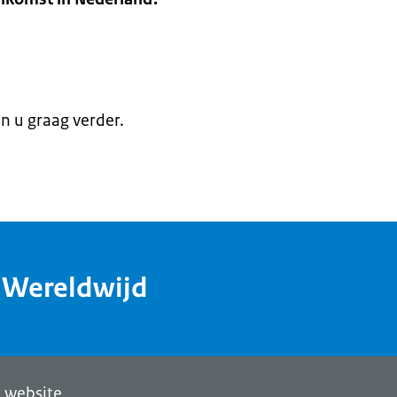
en u graag verder.
dWereldwijd
 website