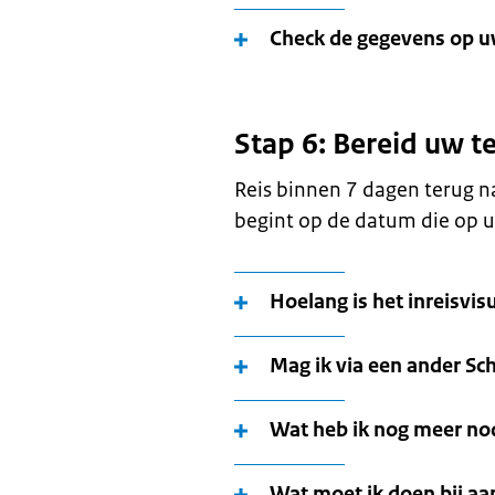
Check de gegevens op 
Stap 6: Bereid uw t
Reis binnen 7 dagen terug n
begint op de datum die op u
Hoelang is het inreisvi
Mag ik via een ander Sc
Wat heb ik nog meer nod
Wat moet ik doen bij a