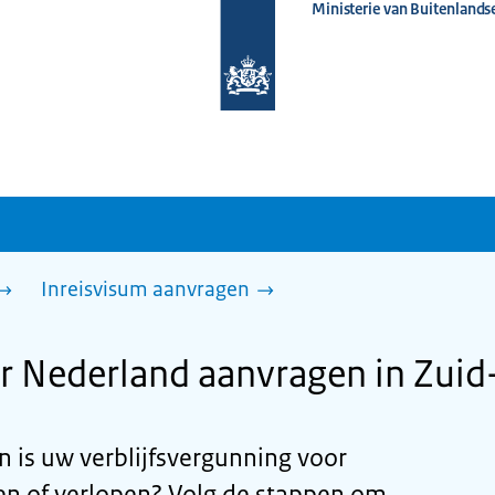
Ministerie van Buitenlands
Naar
de
homepage
van
www.nederlandwereldwijd.nl
Inreisvisum aanvragen
r Nederland aanvragen in Zuid
n is uw verblijfsvergunning voor
len of verlopen? Volg de stappen om