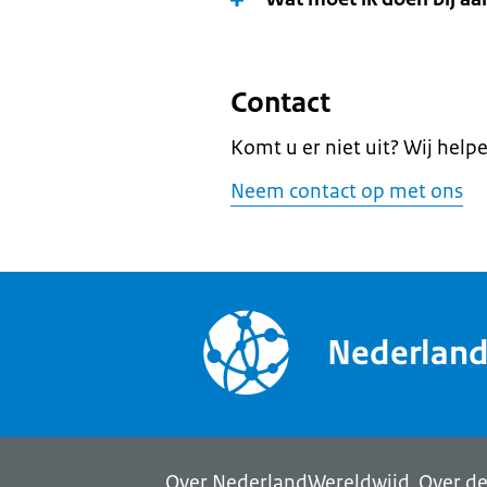
Contact
Komt u er niet uit? Wij help
Neem contact op met ons
Nederlan
Over NederlandWereldwijd
Over de