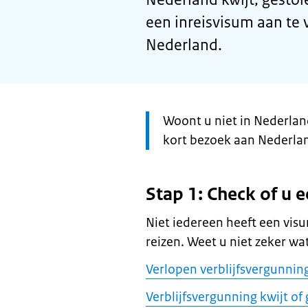
een inreisvisum aan te 
Nederland.
Let
Woont u niet in Nederlan
op:
kort bezoek aan Nederla
Stap 1: Check of u 
Niet iedereen heeft een vi
reizen. Weet u niet zeker wa
Verlopen verblijfsvergunnin
Verblijfsvergunning kwijt of