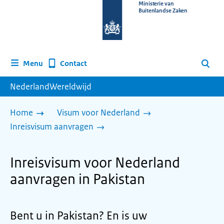
Naar
Ministerie van
Buitenlandse Zaken
de
homepage
van
www.nederlandwereldwijd.nl
Contact
Menu
Zoeken
NederlandWereldwijd
Home
Visum voor Nederland
Inreisvisum aanvragen
Inreisvisum voor Nederland
aanvragen in Pakistan
Bent u in Pakistan? En is uw