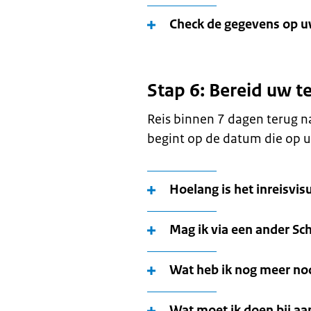
Check de gegevens op 
Stap 6: Bereid uw t
Reis binnen 7 dagen terug n
begint op de datum die op u
Hoelang is het inreisvi
Mag ik via een ander Sc
Wat heb ik nog meer nod
Wat moet ik doen bij a