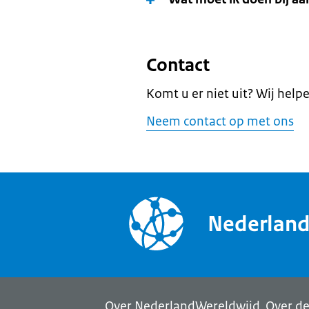
Contact
Komt u er niet uit? Wij help
Neem contact op met ons
Nederlan
Over NederlandWereldwijd
Over de