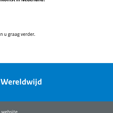
en u graag verder.
dWereldwijd
 website