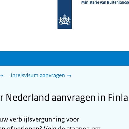
Ministerie van Buitenlands
Naar
de
homepage
van
www.nederlandwereldwijd.nl
Inreisvisum aanvragen
r Nederland aanvragen in Finl
 uw verblijfsvergunning voor
len of verlopen? Volg de stappen om