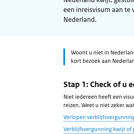
een inreisvisum aan te 
Nederland.
Let
Woont u niet in Nederlan
op:
kort bezoek aan Nederla
Stap 1: Check of u 
Niet iedereen heeft een vi
reizen. Weet u niet zeker wa
Verlopen verblijfsvergunnin
Verblijfsvergunning kwijt of