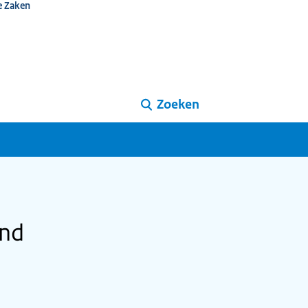
e Zaken
Zoeken
and