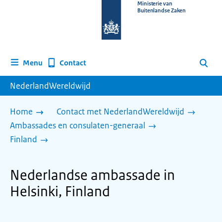
Naar
Ministerie van
Buitenlandse Zaken
de
homepage
van
www.nederlandwereldwijd.nl
Contact
Menu
Zoeken
NederlandWereldwijd
Home
Contact met NederlandWereldwijd
Ambassades en consulaten-generaal
Finland
Nederlandse ambassade in
Helsinki, Finland