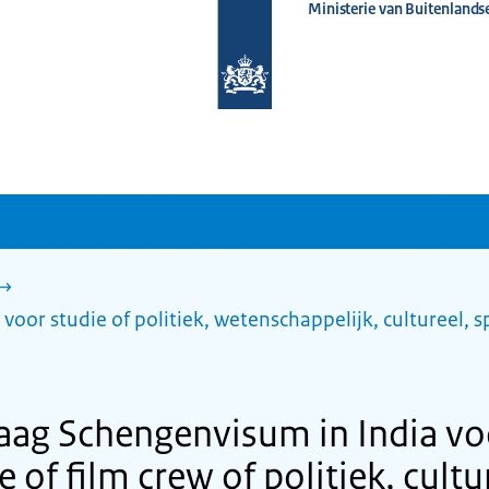
Ministerie van Buitenlands
Naar
de
homepage
van
www.nederlandwereldwijd.nl
oor studie of politiek, wetenschappelijk, cultureel, s
raag Schengenvisum in India vo
 of film crew of politiek, cultu