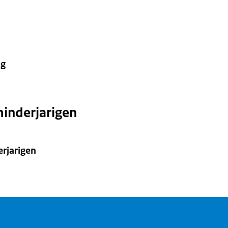
ng
inderjarigen
rjarigen