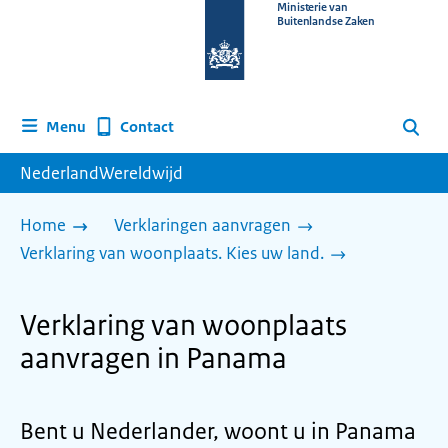
Naar
Ministerie van
Buitenlandse Zaken
de
homepage
van
www.nederlandwereldwijd.nl
Contact
Menu
Zoeken
NederlandWereldwijd
Home
Verklaringen aanvragen
Verklaring van woonplaats. Kies uw land.
Verklaring van woonplaats
aanvragen in Panama
Bent u Nederlander, woont u in Panama