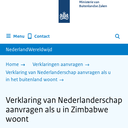
Naar
Ministerie van
Buitenlandse Zaken
de
homepage
van
www.nederlandwereldwijd.nl
Contact
Menu
Zoeken
NederlandWereldwijd
Home
Verklaringen aanvragen
Verklaring van Nederlanderschap aanvragen als u
in het buitenland woont
Verklaring van Nederlanderschap
aanvragen als u in Zimbabwe
woont