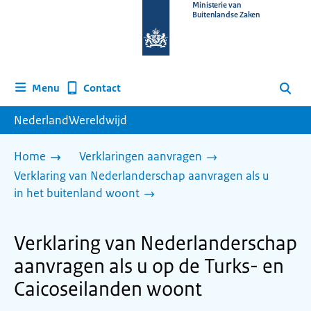
Naar
Ministerie van
Buitenlandse Zaken
de
homepage
van
www.nederlandwereldwijd.nl
Contact
Menu
Zoeken
NederlandWereldwijd
Home
Verklaringen aanvragen
Verklaring van Nederlanderschap aanvragen als u
in het buitenland woont
Verklaring van Nederlanderschap
aanvragen als u op de Turks- en
Caicoseilanden woont