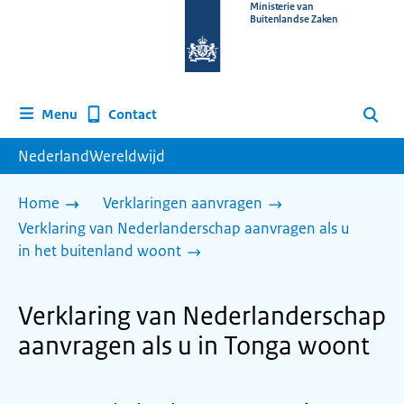
Naar
Ministerie van
Buitenlandse Zaken
de
homepage
van
www.nederlandwereldwijd.nl
Contact
Menu
Zoeken
NederlandWereldwijd
Home
Verklaringen aanvragen
Verklaring van Nederlanderschap aanvragen als u
in het buitenland woont
Verklaring van Nederlanderschap
aanvragen als u in Tonga woont