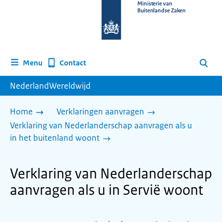
Naar
Ministerie van
Buitenlandse Zaken
de
homepage
van
www.nederlandwereldwijd.nl
Contact
Menu
Zoeken
NederlandWereldwijd
Home
Verklaringen aanvragen
Verklaring van Nederlanderschap aanvragen als u
in het buitenland woont
Verklaring van Nederlanderschap
aanvragen als u in Servië woont