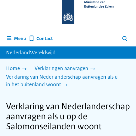
Naar
Ministerie van
Buitenlandse Zaken
de
homepage
van
www.nederlandwereldwijd.nl
Contact
Menu
Zoeken
NederlandWereldwijd
Home
Verklaringen aanvragen
Verklaring van Nederlanderschap aanvragen als u
in het buitenland woont
Verklaring van Nederlanderschap
aanvragen als u op de
Salomonseilanden woont