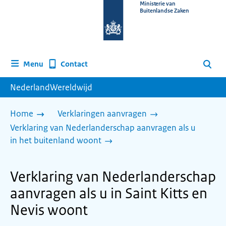
Naar
Ministerie van
Buitenlandse Zaken
de
homepage
van
www.nederlandwereldwijd.nl
Contact
Menu
Zoeken
NederlandWereldwijd
Home
Verklaringen aanvragen
Verklaring van Nederlanderschap aanvragen als u
in het buitenland woont
Verklaring van Nederlanderschap
aanvragen als u in Saint Kitts en
Nevis woont