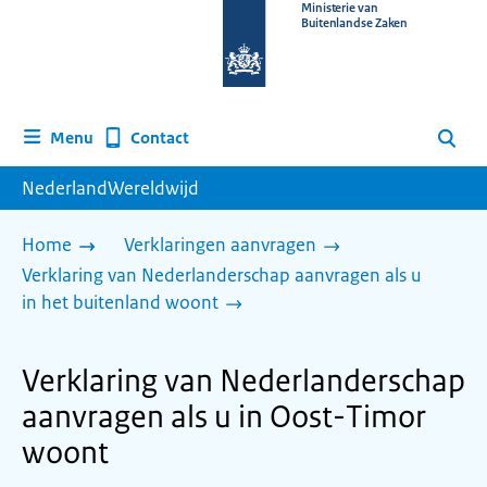
Naar
Ministerie van
Buitenlandse Zaken
de
homepage
van
www.nederlandwereldwijd.nl
Contact
Menu
Zoeken
NederlandWereldwijd
Home
Verklaringen aanvragen
Verklaring van Nederlanderschap aanvragen als u
in het buitenland woont
Verklaring van Nederlanderschap
aanvragen als u in Oost-Timor
woont