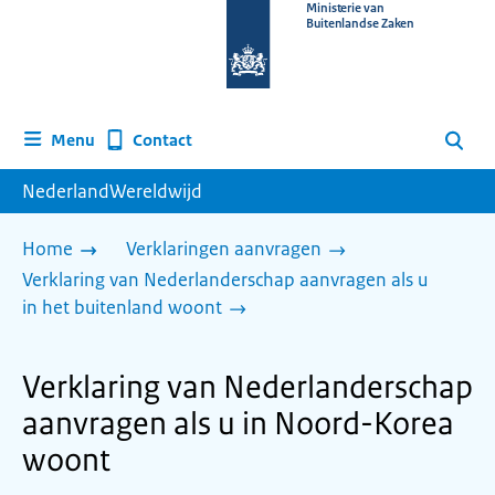
Naar
Ministerie van
Buitenlandse Zaken
de
homepage
van
www.nederlandwereldwijd.nl
Contact
Menu
Zoeken
NederlandWereldwijd
Home
Verklaringen aanvragen
Verklaring van Nederlanderschap aanvragen als u
in het buitenland woont
Verklaring van Nederlanderschap
aanvragen als u in Noord-Korea
woont