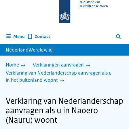
Naar
Ministerie van
Buitenlandse Zaken
de
homepage
van
www.nederlandwereldwijd.nl
Contact
Menu
Zoeken
NederlandWereldwijd
Home
Verklaringen aanvragen
Verklaring van Nederlanderschap aanvragen als u
in het buitenland woont
Verklaring van Nederlanderschap
aanvragen als u in Naoero
(Nauru) woont