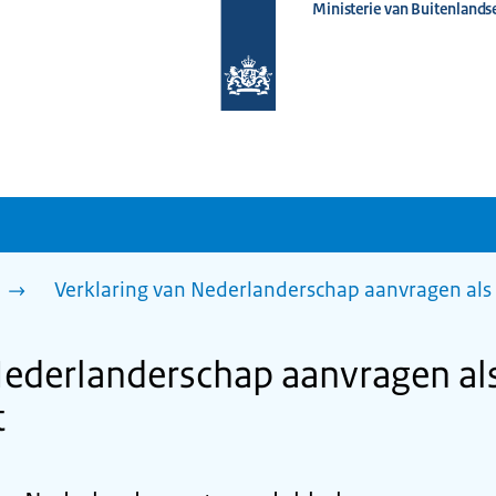
Ministerie van Buitenlands
Naar
de
homepage
van
www.nederlandwereldwijd.nl
n
Verklaring van Nederlanderschap aanvragen als
Nederlanderschap aanvragen al
t