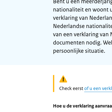
Bent u een meerderjari
nationaliteit en woont 
verklaring van Nederl
Nederlandse nationalit
van een verklaring van
documenten nodig. Welke
persoonlijke situatie.
Waarschuwing:
Check eerst
of u een verk
Hoe u de verklaring aanvraa