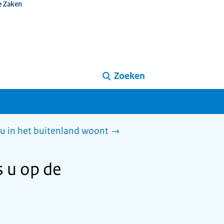
e Zaken
Zoeken
 u in het buitenland woont
s u op de