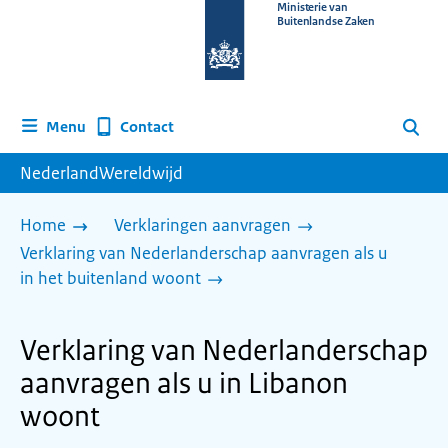
Naar
Ministerie van
Buitenlandse Zaken
de
homepage
van
www.nederlandwereldwijd.nl
Contact
Menu
Zoeken
NederlandWereldwijd
Home
Verklaringen aanvragen
Verklaring van Nederlanderschap aanvragen als u
in het buitenland woont
Verklaring van Nederlanderschap
aanvragen als u in Libanon
woont