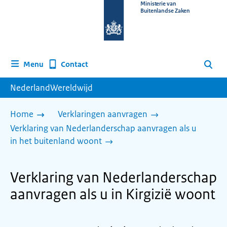
Naar
Ministerie van
Buitenlandse Zaken
de
homepage
van
www.nederlandwereldwijd.nl
Contact
Menu
Zoeken
NederlandWereldwijd
Home
Verklaringen aanvragen
Verklaring van Nederlanderschap aanvragen als u
in het buitenland woont
Verklaring van Nederlanderschap
aanvragen als u in Kirgizië woont