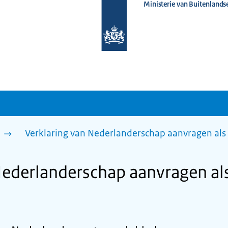
Ministerie van Buitenlands
Naar
de
homepage
van
www.nederlandwereldwijd.nl
n
Verklaring van Nederlanderschap aanvragen als
Nederlanderschap aanvragen al