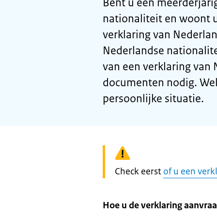
Bent u een meerderjari
nationaliteit en woont 
verklaring van Nederl
Nederlandse nationalit
van een verklaring van
documenten nodig. Welke
persoonlijke situatie.
Waarschuwing:
Check eerst
of u een verk
Hoe u de verklaring aanvraa