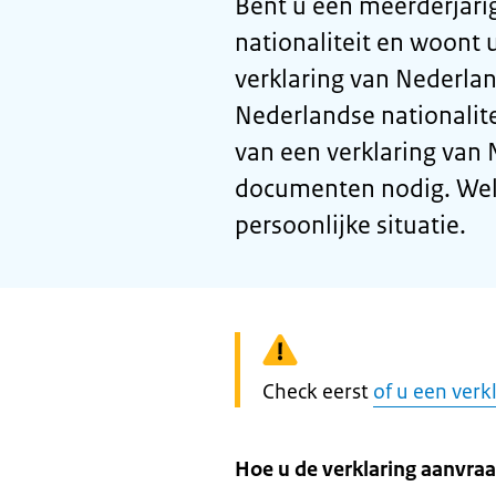
Bent u een meerderjari
nationaliteit en woont 
verklaring van Nederl
Nederlandse nationalit
van een verklaring van
documenten nodig. Welke
persoonlijke situatie.
Waarschuwing:
Check eerst
of u een verk
Hoe u de verklaring aanvraa