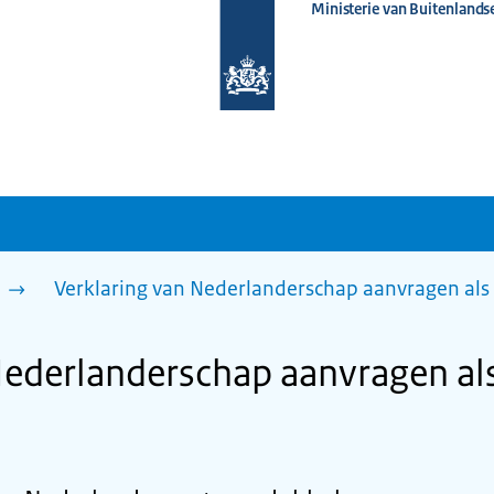
Ministerie van Buitenlands
Naar
de
homepage
van
www.nederlandwereldwijd.nl
n
Verklaring van Nederlanderschap aanvragen als
Nederlanderschap aanvragen als