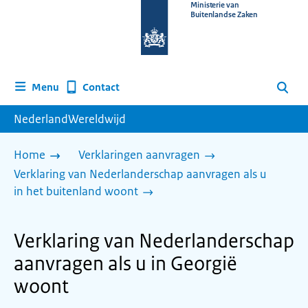
Naar
Ministerie van
Buitenlandse Zaken
de
homepage
van
www.nederlandwereldwijd.nl
Contact
Menu
Zoeken
NederlandWereldwijd
Home
Verklaringen aanvragen
Verklaring van Nederlanderschap aanvragen als u
in het buitenland woont
Verklaring van Nederlanderschap
aanvragen als u in Georgië
woont